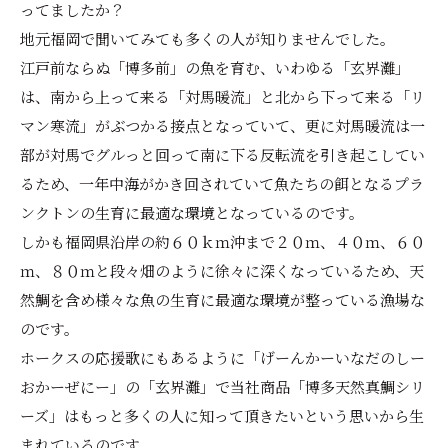
ってましたか？
地元福岡で聞いてみても多くの人が知りませんでした。
江戸前ならぬ「博多前」の魚を育む、いわゆる「玄界灘」
は、南から上って来る「対馬暖流」と北から下って来る「リ
マン寒流」がぶつかる接点となっていて、更に対馬暖流は一
部が対馬でグルっと回って南に下る反転流を引き起こしてい
るため、一年中海がかき回されていて魚たちの餌となるプラ
ンクトンの生育に最適な環境となっているのです。
しかも福岡県沿岸の約６０ｋｍ沖まで２０ｍ、４０ｍ、６０
ｍ、８０ｍと段々畑のように徐々に深くなっているため、天
然鯛を含め様々な魚の生育に最適な環境が整っている漁場な
のです。
ホークスの応援歌にもあるように「げーんかーいなだのしー
おかーぜにー」の「玄界灘」で当社商品「博多天然真鯛シリ
ーズ」はもっと多くの人に知って頂きたいという思いから生
まれているのです。