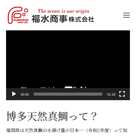
動
画
プ
レ
ー
ヤ
ー
00:00
01:18
博多天然真鯛って？
福岡県は天然真鯛の水揚げ量が日本一（令和2年度）って知