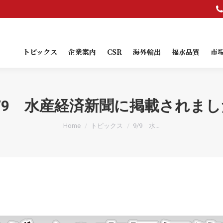
トピックス
企業案内
CSR
海外輸出
福水品質
市
トピックス
企業案内
CSR
海外輸出
福水品質
市場
9/9 水産経済新聞に掲載されまし
You are here:
Home
トピックス
9/9 水…